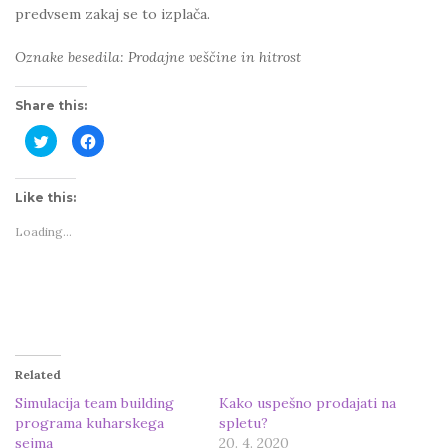
predvsem zakaj se to izplača.
Oznake besedila: Prodajne veščine in hitrost
Share this:
C
C
l
l
i
i
c
c
k
k
t
t
Like this:
o
o
s
s
Loading...
h
h
a
a
r
r
e
e
o
o
n
n
T
F
w
a
i
c
t
e
t
b
e
o
Related
r
o
(
k
O
(
Simulacija team building
Kako uspešno prodajati na
p
O
programa kuharskega
spletu?
e
p
n
e
sejma
20. 4. 2020