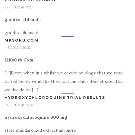
15. 6. 2021 at 14:27
goodrx sildenafil
goodrx sildenafil
MKSORB.COM
1. 7. 2021 at 10:22
MKsOrb.Com
[…]Every when in a whilst we decide on blogs that we read.
Listed below would be the most current internet sites that
we decide on […]
HYDROXYCHLOROQUINE TRIAL RESULTS
25. 7. 2021 at 22:31
hydroxychloroquine 900 mg
state standardized extract anymore