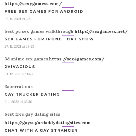
https://sexygamess.com/
FREE SEX GAMES FOR ANDROID
27. 11. 2021 at 1:21
best pc sex games walkthrough
https://sexgamesx.net/
SEX GAMES FOR IPONE THAT SHOW
27. 11. 2021 at 18:43
3d anime sex games
https://sex4games.com/
2VIVACIOUS
31. 12. 2021 at 1:43
3aberrations
GAY TRUCKER DATING
2. 1. 2022 at 18:50
best free gay dating sites
https://gaysugardaddydatingsites.com
CHAT WITH A GAY STRANGER