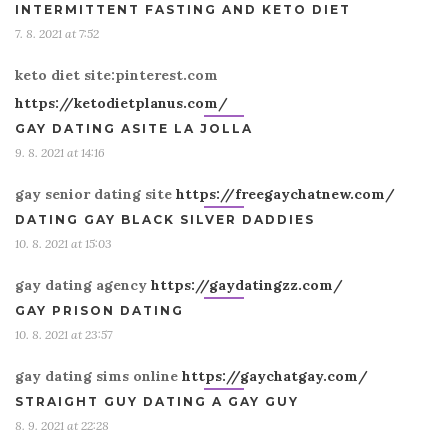
INTERMITTENT FASTING AND KETO DIET
7. 8. 2021 at 7:52
keto diet site:pinterest.com
https://ketodietplanus.com/
GAY DATING ASITE LA JOLLA
9. 8. 2021 at 14:16
gay senior dating site
https://freegaychatnew.com/
DATING GAY BLACK SILVER DADDIES
10. 8. 2021 at 15:03
gay dating agency
https://gaydatingzz.com/
GAY PRISON DATING
10. 8. 2021 at 23:57
gay dating sims online
https://gaychatgay.com/
STRAIGHT GUY DATING A GAY GUY
8. 9. 2021 at 22:28