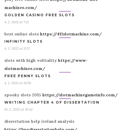
machines.com/
GOLDEN CASINO FREE SLOTS
4. 2. 2022 at 7:12
best online slots
https://411slotmachine.com/
INFINITY SLOTS
4. 2. 2022 at 11:57
slots with high volitality
https://www-
slotmachines.com/
FREE PENNY SLOTS
4. 2. 2022 at 14:50
spooky slots 2015
https://slotmachinegameinfo.com/
WRITING CHAPTER 4 OF DISSERTATION
10. 2. 2022 at 18:42
dissertation help ireland analysis
https://buydissertationhelp.com/