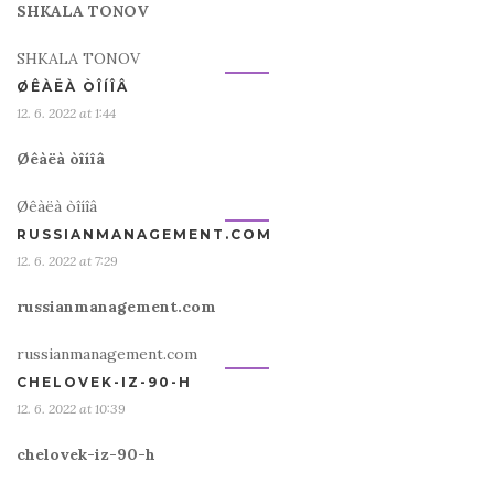
SHKALA TONOV
SHKALA TONOV
ØÊÀËÀ ÒÎÍÎÂ
12. 6. 2022 at 1:44
Øêàëà òîíîâ
Øêàëà òîíîâ
RUSSIANMANAGEMENT.COM
12. 6. 2022 at 7:29
russianmanagement.com
russianmanagement.com
CHELOVEK-IZ-90-H
12. 6. 2022 at 10:39
chelovek-iz-90-h