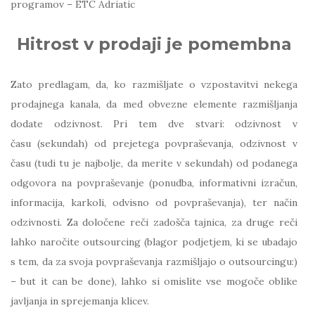
programov – ETC Adriatic
Hitrost v prodaji je pomembna
Zato predlagam, da, ko razmišljate o vzpostavitvi nekega
prodajnega kanala, da med obvezne elemente razmišljanja
dodate odzivnost. Pri tem dve stvari: odzivnost v
času (sekundah) od prejetega povpraševanja, odzivnost v
času (tudi tu je najbolje, da merite v sekundah) od podanega
odgovora na povpraševanje (ponudba, informativni izračun,
informacija, karkoli, odvisno od povpraševanja), ter način
odzivnosti. Za določene reči zadošča tajnica, za druge reči
lahko naročite outsourcing (blagor podjetjem, ki se ubadajo
s tem, da za svoja povpraševanja razmišljajo o outsourcingu:)
– but it can be done), lahko si omislite vse mogoče oblike
javljanja in sprejemanja klicev.