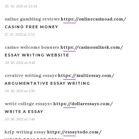
26. 10. 2021 at 23:24
online gambling reviews
https://onlinecasinoad.com/
CASINO FREE MONEY
27. 10. 2021 at 3:32
casino welcome bonuses
https://casinoonlinek.com/
ESSAY WRITING WEBSITE
30. 10. 2021 at 0:41
creative writing essays
https://multiessay.com/
ARGUMENTATIVE ESSAY WRITING
30. 10. 2021 at 1:59
write college essays<
https://dollaressays.com/
WRITE A ESSAY
30. 10. 2021 at 7:44
help writing essay
https://essaytodo.com/