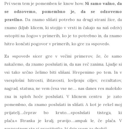
Pri vsem tem je pomemben še know how.
Ni samo važno, da
se odzovemo, pomembno je, da se odzovemo
pravilno.
Da znamo slišati potrebo na drugi strani žice, da
znamo (kljub klicem, ki stojijo v vrsti in čakajo na naš odziv)
»stopiti na žogo« v primerih, ko je to potrebno in, da znamo
hitro končati pogovor v primerih, ko gre za »spoved«.
Za »spoved« sicer gre v večini primerov, že, če samo
nakažemo, da znamo poslušati in, da nas reč zanima. Ljudje si
vsi tako srčno želimo biti slišani. Hrepenimo po tem. In v
vsesplošni hitrosti, ihtavosti, lovljenju ciljev, rezultatov,
nagrad, statusa, ne vem česa vse ne…. nas danes res malokdo
zna in sploh hoče poslušati. V klicnem centru je zato
pomembno, da znamo poslušati in slišati. A kot je rekel moj
prijatelj….čeprav bo kruto….«poslušati tistega, ki
plača.« Stranka je kralj, pravijo….ampak le, če plača. V
nasprotnem ste vi prostitutka, ki daje vsem za drobiž.