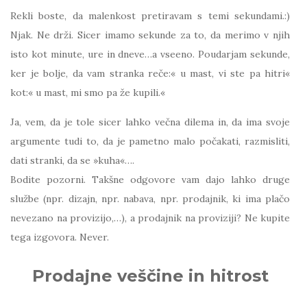
Rekli boste, da malenkost pretiravam s temi sekundami.:)
Njak. Ne drži. Sicer imamo sekunde za to, da merimo v njih
isto kot minute, ure in dneve…a vseeno. Poudarjam sekunde,
ker je bolje, da vam stranka reče:« u mast, vi ste pa hitri«
kot:« u mast, mi smo pa že kupili.«
Ja, vem, da je tole sicer lahko večna dilema in, da ima svoje
argumente tudi to, da je pametno malo počakati, razmisliti,
dati stranki, da se »kuha«….
Bodite pozorni. Takšne odgovore vam dajo lahko druge
službe (npr. dizajn, npr. nabava, npr. prodajnik, ki ima plačo
nevezano na provizijo,…), a prodajnik na proviziji? Ne kupite
tega izgovora. Never.
Prodajne veščine in hitrost