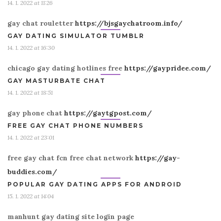
14. 1. 2022 at 11:26
gay chat rouletter
https://bjsgaychatroom.info/
GAY DATING SIMULATOR TUMBLR
14. 1. 2022 at 16:30
chicago gay dating hotlines free
https://gaypridee.com/
GAY MASTURBATE CHAT
14. 1. 2022 at 18:51
gay phone chat
https://gaytgpost.com/
FREE GAY CHAT PHONE NUMBERS
14. 1. 2022 at 23:01
free gay chat fcn free chat network
https://gay-
buddies.com/
POPULAR GAY DATING APPS FOR ANDROID
15. 1. 2022 at 14:04
manhunt gay dating site login page