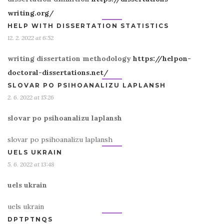
writing.org/
HELP WITH DISSERTATION STATISTICS
12. 2. 2022 at 6:52
writing dissertation methodology
https://helpon-
doctoral-dissertations.net/
SLOVAR PO PSIHOANALIZU LAPLANSH
2. 6. 2022 at 15:26
slovar po psihoanalizu laplansh
slovar po psihoanalizu laplansh
UELS UKRAIN
5. 6. 2022 at 13:48
uels ukrain
uels ukrain
DPTPTNQS