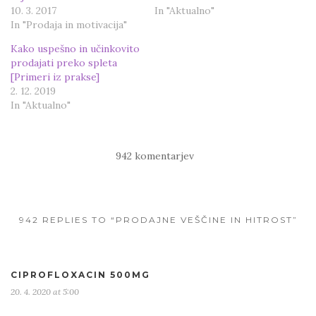
s
n
i
s
10. 3. 2017
In "Aktualno"
n
i
In "Prodaja in motivacija"
n
n
e
n
w
e
Kako uspešno in učinkovito
w
w
i
w
prodajati preko spleta
n
i
[Primeri iz prakse]
d
n
o
d
2. 12. 2019
w
o
)
w
In "Aktualno"
)
942 komentarjev
942 REPLIES TO “PRODAJNE VEŠČINE IN HITROST”
CIPROFLOXACIN 500MG
20. 4. 2020 at 5:00