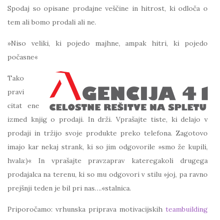
Spodaj so opisane prodajne veščine in hitrost, ki odloča o
tem ali bomo prodali ali ne.
»Niso veliki, ki pojedo majhne, ampak hitri, ki pojedo
počasne«
Tako
pravi
citat ene
izmed knjig o prodaji. In drži. Vprašajte tiste, ki delajo v
prodaji in tržijo svoje produkte preko telefona. Zagotovo
imajo kar nekaj strank, ki so jim odgovorile »smo že kupili,
hvala:)« In vprašajte pravzaprav kateregakoli drugega
prodajalca na terenu, ki so mu odgovori v stilu »joj, pa ravno
prejšnji teden je bil pri nas….«stalnica.
Priporočamo: vrhunska priprava motivacijskih
teambuilding