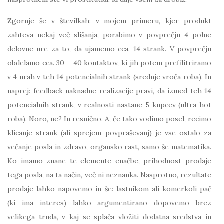
Zgornje še v številkah: v mojem primeru, kjer produkt
zahteva nekaj več slišanja, porabimo v povprečju 4 polne
delovne ure za to, da ujamemo cca. 14 strank. V povprečju
obdelamo cca. 30 – 40 kontaktov, ki jih potem prefilitriramo
v 4 urah v teh 14 potencialnih strank (srednje vroča roba). In
naprej: feedback naknadne realizacije pravi, da izmed teh 14
potencialnih strank, v realnosti nastane 5 kupcev (ultra hot
roba). Noro, ne? In resnično. A, če tako vodimo posel, recimo
klicanje strank (ali sprejem povpraševanj) je vse ostalo za
večanje posla in zdravo, organsko rast, samo še matematika.
Ko imamo znane te elemente enačbe, prihodnost prodaje
tega posla, na ta način, več ni neznanka. Nasprotno, rezultate
prodaje lahko napovemo in še: lastnikom ali komerkoli pač
(ki ima interes) lahko argumentirano dopovemo brez
velikega truda, v kaj se splača vložiti dodatna sredstva in