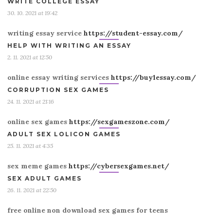
WRITE COLLEGE ESSAY
30. 10. 2021 at 19:42
writing essay service
https://student-essay.com/
HELP WITH WRITING AN ESSAY
2. 11. 2021 at 12:50
online essay writing services
https://buy1essay.com/
CORRUPTION SEX GAMES
24. 11. 2021 at 21:16
online sex games
https://sexgameszone.com/
ADULT SEX LOLICON GAMES
25. 11. 2021 at 4:35
sex meme games
https://cybersexgames.net/
SEX ADULT GAMES
26. 11. 2021 at 22:50
free online non download sex games for teens