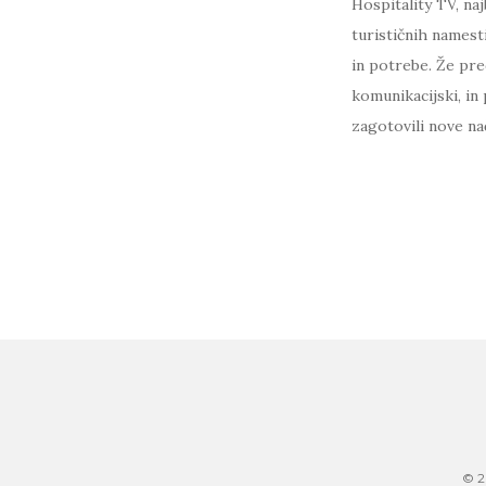
Hospitality TV, naj
turističnih namest
in potrebe. Že pred
komunikacijski, in
zagotovili nove na
© 2