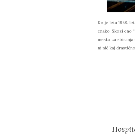
Ko je leta 1958. l
enako. Skozi eno “š
mesto za zbiranja d
ni nič kaj drastičn
Hospita