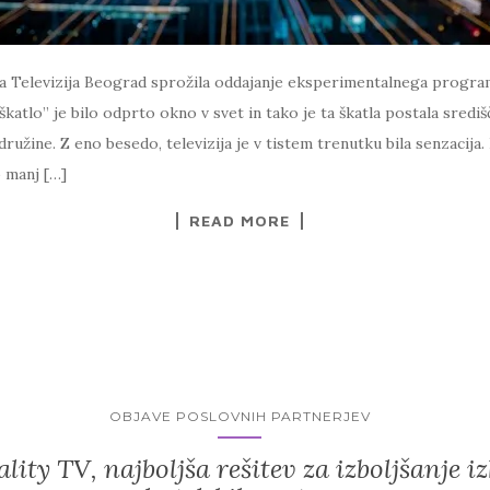
eta Televizija Beograd sprožila oddajanje eksperimentalnega programa
katlo” je bilo odprto okno v svet in tako je ta škatla postala središ
ružine. Z eno besedo, televizija je v tistem trenutku bila senzacija.
o manj […]
READ MORE
OBJAVE POSLOVNIH PARTNERJEV
lity TV, najboljša rešitev za izboljšanje i