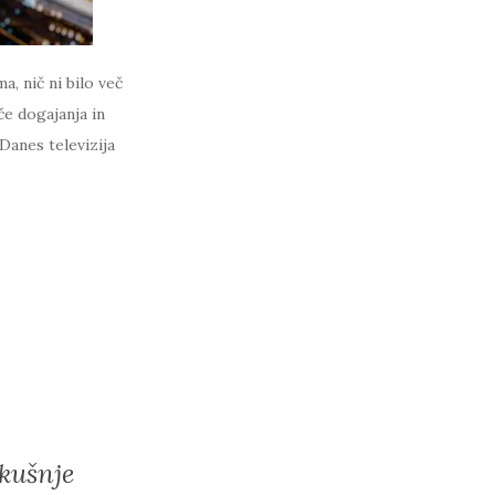
, nič ni bilo več
če dogajanja in
 Danes televizija
zkušnje