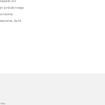
tinskih ter
ijo pričakovanja
novativni
menom, da bi ​​
ress