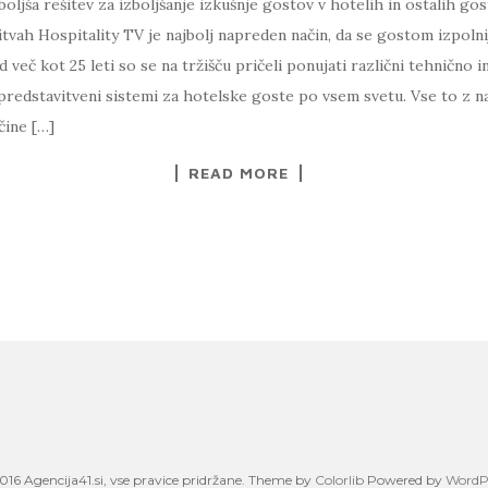
boljša rešitev za izboljšanje izkušnje gostov v hotelih in ostalih gos
itvah Hospitality TV je najbolj napreden način, da se gostom izpoln
 več kot 25 leti so se na tržišču pričeli ponujati različni tehnično i
 predstavitveni sistemi za hotelske goste po vsem svetu. Vse to z na
čine […]
READ MORE
016 Agencija41.si, vse pravice pridržane. Theme by
Colorlib
Powered by
WordP